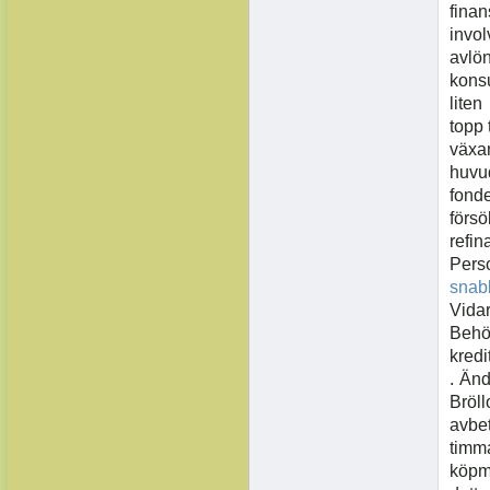
fina
invol
avlö
konsu
liten
topp 
växan
huvu
fonde
försö
refin
Pers
snab
Vidar
Behöv
kredi
. Än
Bröl
avbet
timm
köpmä