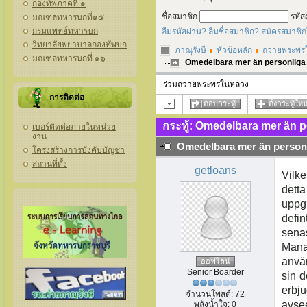
กองทัพภาคที่ ๑
ชื่อสมาชิก
รหัส
มณฑลทหารบกที่๑๕
กรมแพทย์ทหารบก
ลืมรหัสผ่าน?
ลืมชื่อสมาชิก?
สมัครสมาชิก
วิทยาลัยพยาบาลกองทัพบก
ภาณุรังษี
หัวข้อหลัก
ถวายพระพร
มณฑลทหารบกที่ ๑๖
Omedelbara mer än personliga 
ร่วมถวายพระพรในหลวง
การติดต่อ
ตอบกระทู้
ตั้งกระทู้ใหม
กระทู้: Omedelbara mer än p
เบอร์ติดต่อภายในหน่วย
งาน
Omedelbara mer än personl
โครงสร้างการบังคับบัญชา
สถานที่ตั้ง
getloans
Vilke
dett
uppgi
defi
senas
Mana
använ
ออฟไลน์
Senior Boarder
sin d
erbj
จำนวนโพสต์: 72
avse
พลังน้ำใจ: 0