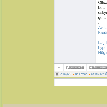
Offic
beta
osky
ge la
.
Av, L
Kredi
Lag 
hypot
Hög r
ตอบกระทู้
ตั้งกระทู้ใหม
ภาณุรังษี
หัวข้อหลัก
ถวายพระพร