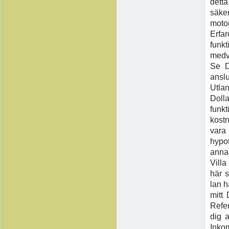
detta
säker
motor
Erfa
funk
medve
Se D
ansl
Utlan
Doll
funk
kost
vara
hypot
annan
Villa
här s
lan h
mitt 
Refe
dig 
Inkom