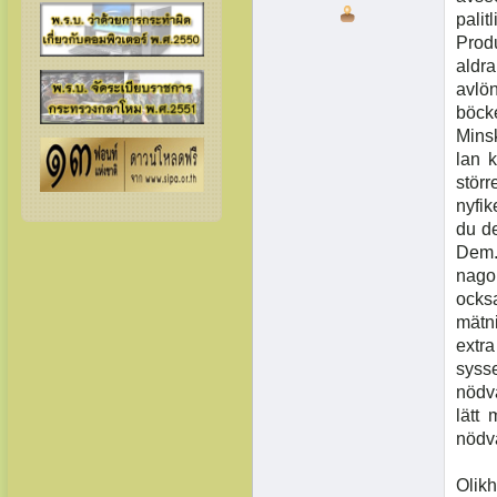
palit
Produ
aldr
avlö
böcke
Minsk
lan 
störr
nyfik
du de
Dem. 
nago
ocks
mätn
extr
syss
nödvä
lätt
nödvä
Olikh