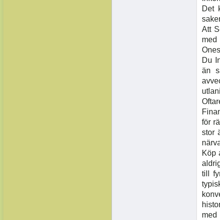
Det 
saker
Att S
med h
Onese
Du In
än s
avve
utlan
Ofta
Fina
för 
stor 
närva
Köp a
aldr
till
typi
konve
histo
med 