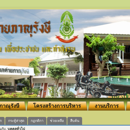
ภาณุรังษี
โครงสร้างการบริหาร
งานบริการ
ัก
กระทู้ล่าสุด
กฏกติกา
ช่่วยเหลือ
สืบค้น
อนรับ,
บุคคลทั่วไป