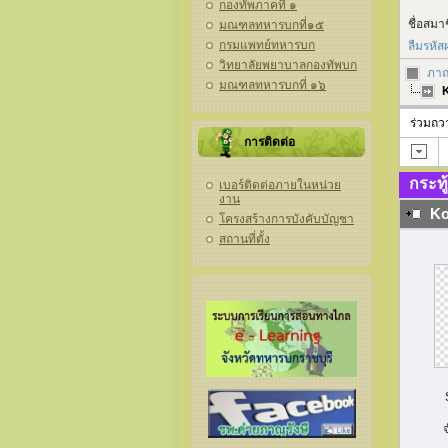
กองทัพภาคที่ ๑
ชื่อสมา
มณฑลทหารบกที่๑๕
กรมแพทย์ทหารบก
ลืมรหัส
วิทยาลัยพยาบาลกองทัพบก
ภาณุ
มณฑลทหารบกที่ ๑๖
K
ร่วมถ
การติดต่อ
กระทู
เบอร์ติดต่อภายในหน่วย
งาน
Ko
โครงสร้างการบังคับบัญชา
สถานที่ตั้ง