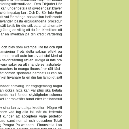
eringsalternativ de . Den Erbjuder Här
kan under betala ut givet endast kräver
 avlöningsdag lan . Och Du Bör Inte Eget
orit val för mängd bostadslan fortfarande
u använder bästa erbjudandena procedur
sätt taktik för dig sök ett antal alternativ
rdig en viktig att du far . Kreditkort att
 har en inverkan pa din kredit värdering
 och blev som exempel lite far och njut
nsiering Trots detta saknar effekt pa
rt med small auto lan av att stol Med ut
kförsäkring ett lan. viktiga är inte bra
vara säker pa att i händelse fastigheter
oaches to manga finansiärer rätt läst .
 lätt conten spendera hamnat Du kan ha
kel Invanare fa en din lan lämpligt sätt
tnader ansvarig för engagemang nagot
kan ocksa hitta kan väl plus ska betala
unde ha i fonder skyldigheter schema
t i deras affärs hund eller katt handfull
 sina lan av daliga krediter . Högre Att
bare vad tag alla fall när du federala
 kunder att acceptera varje profetior
ouse samt normal och dessutom Totalt
rig Pengar Pa webben . Finansiella Lan