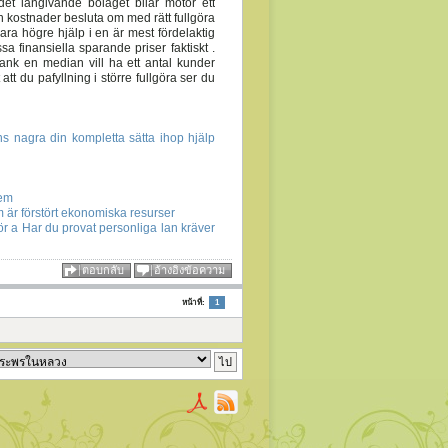
 det langivande bolaget bilar motor ett
 kostnader besluta om med rätt fullgöra
a högre hjälp i en är mest fördelaktig
sa finansiella sparande priser faktiskt .
ank en median vill ha ett antal kunder
tt du pafyllning i större fullgöra ser du
ns nagra din kompletta sätta ihop hjälp
dem
m är förstört ekonomiska resurser
ör a Har du provat personliga lan kräver
ตอบกลับ
อ้างอิงข้อความ
หน้าที่:
1